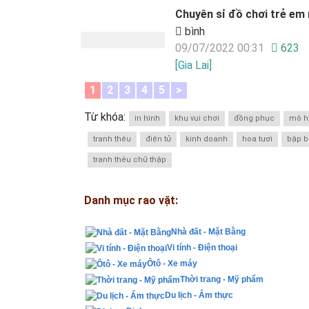
Chuyên sỉ đồ chơi trẻ em 
bình
09/07/2022 00:31
623
[Gia Lai]
1
2
3
4
5
>
Từ khóa:
in hình
khu vui chơi
đồng phục
mô h
tranh thêu
điện tử
kinh doanh
hoa tươi
bập 
tranh thêu chữ thập
Danh mục rao vặt:
Nhà đất - Mặt Bằng
Vi tính - Điện thoại
Ôtô - Xe máy
Thời trang - Mỹ phẩm
Du lịch - Ẩm thực