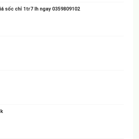
iá sốc chỉ 1tr7 lh ngay 0359809102
5k