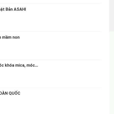
Nhật Bản ASAHI
em mầm non
c khóa mica, móc...
 TOÀN QUỐC