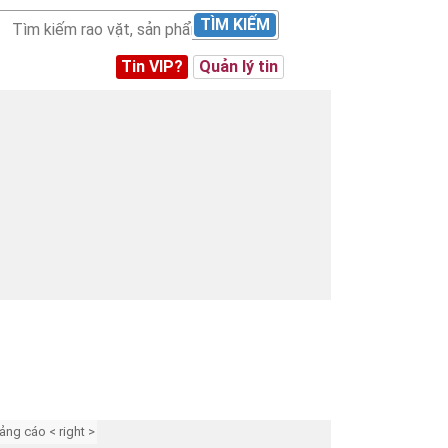
TÌM KIẾM
Tin VIP?
Quản lý tin
ảng cáo < right >