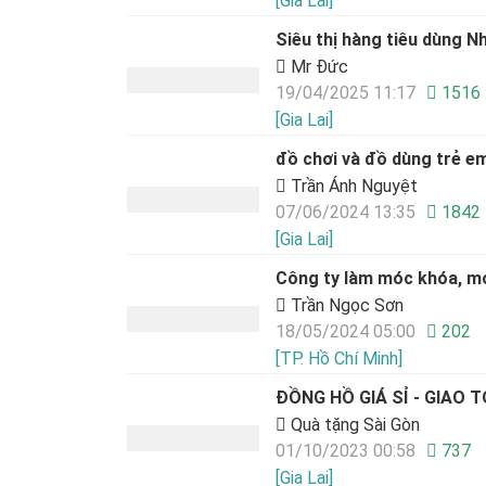
[Gia Lai]
Siêu thị hàng tiêu dùng 
Mr Đức
19/04/2025 11:17
1516
[Gia Lai]
đồ chơi và đồ dùng trẻ 
Trần Ánh Nguyệt
07/06/2024 13:35
1842
[Gia Lai]
Công ty làm móc khóa, mó
Trần Ngọc Sơn
18/05/2024 05:00
202
[TP. Hồ Chí Minh]
ĐỒNG HỒ GIÁ SỈ - GIAO
Quà tặng Sài Gòn
01/10/2023 00:58
737
[Gia Lai]