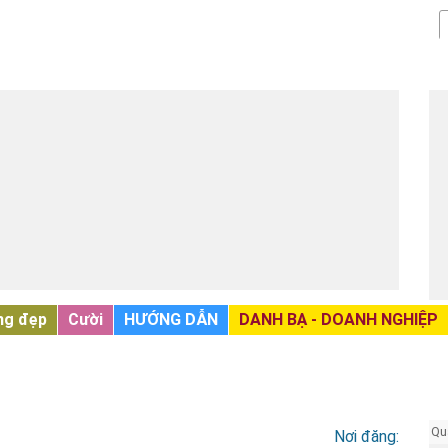
ng đẹp
Cười
HƯỚNG DẪN
DANH BẠ - DOANH NGHIỆP
Qu
Nơi đăng: