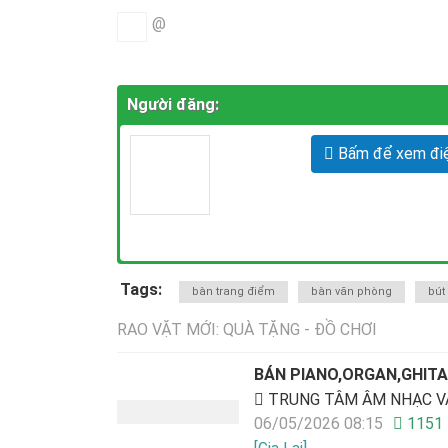
@
Người đăng:
Bấm để xem điệ
Tags:
bàn trang điểm
bàn văn phòng
bút
RAO VẶT MỚI: QUÀ TẶNG - ĐỒ CHƠI
BÁN PIANO,ORGAN,GHITA 
TRUNG TÂM ÂM NHẠC V
06/05/2026 08:15
1151