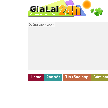
Quảng cáo < top >
Home
Rao vặt
Tin tổng hợp
Cẩm na
QUÀ TẶNG - ĐỒ CHƠI