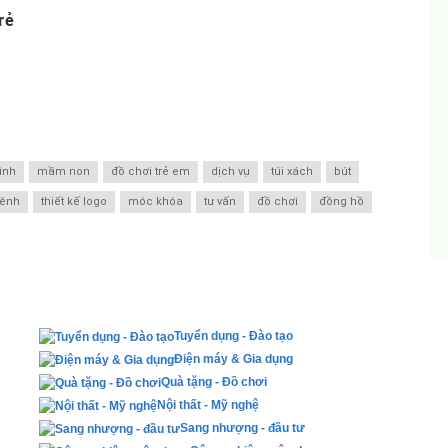
rẻ
ình
mầm non
đồ chơi trẻ em
dịch vụ
túi xách
bút
bênh
thiết kế logo
móc khóa
tư vấn
đồ chơi
đồng hồ
Tuyển dụng - Đào tạo
Điện máy & Gia dụng
Quà tặng - Đồ chơi
Nội thất - Mỹ nghệ
Sang nhượng - đầu tư