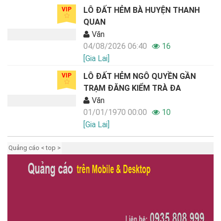
LÔ ĐẤT HẺM BÀ HUYỆN THANH
VIP
QUAN
Văn
04/08/2026 06:40
16
[Gia Lai]
LÔ ĐẤT HẺM NGÔ QUYỀN GẦN
VIP
TRẠM ĐĂNG KIỂM TRÀ ĐA
Văn
01/01/1970 00:00
10
[Gia Lai]
Quảng cáo < top >