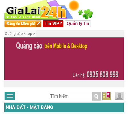
Tin VIP?
Quản lý tin
Quảng cáo < top >
NHÀ ĐẤT - MẶT BẰNG