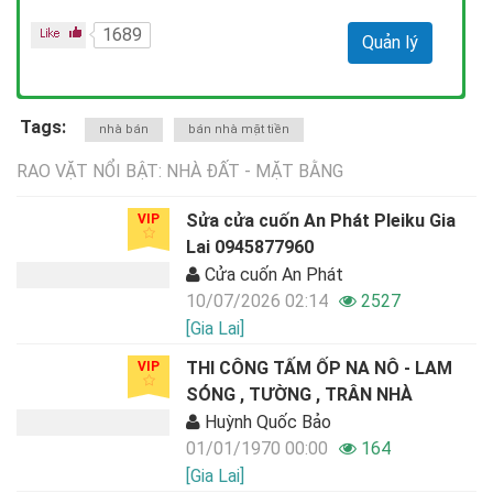
1689
Quản lý
Tags:
nhà bán
bán nhà mặt tiền
RAO VẶT NỔI BẬT: NHÀ ĐẤT - MẶT BẰNG
Sửa cửa cuốn An Phát Pleiku Gia
VIP
Lai 0945877960
Cửa cuốn An Phát
10/07/2026 02:14
2527
[Gia Lai]
THI CÔNG TẤM ỐP NA NÔ - LAM
VIP
SÓNG , TƯỜNG , TRÂN NHÀ
Huỳnh Quốc Bảo
01/01/1970 00:00
164
[Gia Lai]