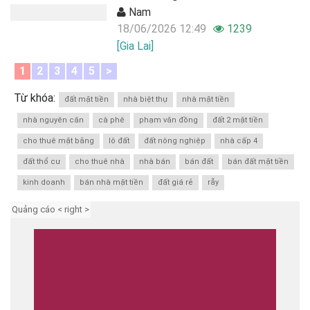
Nam
18/06/2026 12:49
1239
[Gia Lai]
1
2
3
4
5
>
Từ khóa:
đất mặt tiền
nhà biệt thự
nhà mặt tiền
nhà nguyên căn
cà phê
phạm văn đồng
đất 2 mặt tiền
cho thuê mặt bằng
lô đất
đất nông nghiệp
nhà cấp 4
đất thổ cư
cho thuê nhà
nhà bán
bán đất
bán đất mặt tiền
kinh doanh
bán nhà mặt tiền
đất giá rẻ
rẫy
Quảng cáo < right >