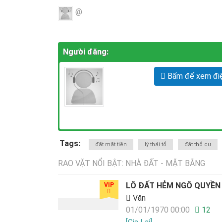
@
Người đăng:
Bấm để xem điệ
Tags:
đất mặt tiền
lý thái tổ
đất thổ cư
RAO VẶT NỔI BẬT: NHÀ ĐẤT - MẶT BẰNG
LÔ ĐẤT HẺM NGÔ QUYỀN
VIP
Văn
01/01/1970 00:00
12