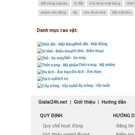
đất nông nghiệp
lô đất
cho thuê mặt bằng
nhà 
phạm văn đồng
rẫy
cho thuê nhà
đất mặt tiền
Danh mục rao vặt:
Nhà đất - Mặt Bằng
Vi tính - Điện thoại
Ôtô - Xe máy
Thời trang - Mỹ phẩm
Du lịch - Ẩm thực
Dịch vụ
Cây trồng - Vật nuôi
Gialai24h.net
|
Giới thiệu
|
Hướng dẫn
QUY ĐỊNH
HƯỚNG D
Quy chế hoạt động
Đăng tin
Giới thiệu gialai24h.net
Kiểm tra