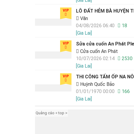
[Gia Lai]
LÔ ĐẤT HẺM BÀ HUYỆN 
VIP
Văn
04/08/2026 06:40
18
[Gia Lai]
Sửa cửa cuốn An Phát Ple
VIP
Cửa cuốn An Phát
10/07/2026 02:14
2530
[Gia Lai]
THI CÔNG TẤM ỐP NA NÔ
VIP
Huỳnh Quốc Bảo
01/01/1970 00:00
166
[Gia Lai]
Quảng cáo < top >