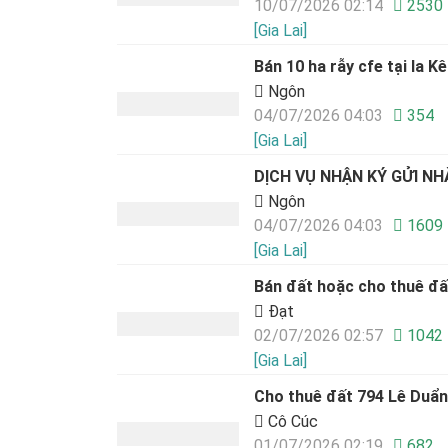
10/07/2026 02:14
2530
[Gia Lai]
Bán 10 ha rẫy cfe tại Ia K
Ngôn
04/07/2026 04:03
354
[Gia Lai]
DỊCH VỤ NHẬN KÝ GỬI NHÀ
Ngôn
04/07/2026 04:03
1609
[Gia Lai]
Bán đất hoặc cho thuê đấ
Đạt
02/07/2026 02:57
1042
[Gia Lai]
Cho thuê đất 794 Lê Duẩn-
Cô Cúc
01/07/2026 02:19
682