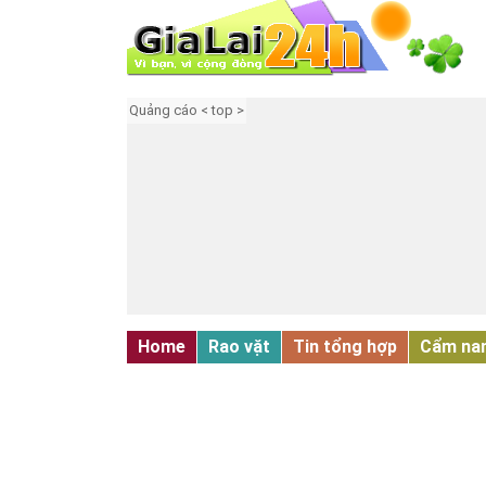
Quảng cáo < top >
Home
Rao vặt
Tin tổng hợp
Cẩm na
NHÀ ĐẤT - MẶT BẰNG