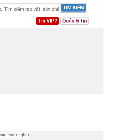
TÌM KIẾM
Tin VIP?
Quản lý tin
ảng cáo < right >