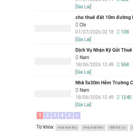
[Gia Lai]
cho thuê đất 10m đường 
Chi
01/07/2026 02:18
138
[Gia Lai]
Dịch Vụ Nhận Ký Gửi Thuê 
Nam
18/06/2026 12:49
568
[Gia Lai]
Nhà 5x30m Hẻm Trường C
Nam
18/06/2026 12:49
1240
[Gia Lai]
1
2
3
4
5
>
Từ khóa:
nhà biệt thự
nhà mặt tiền
đất thổ cư