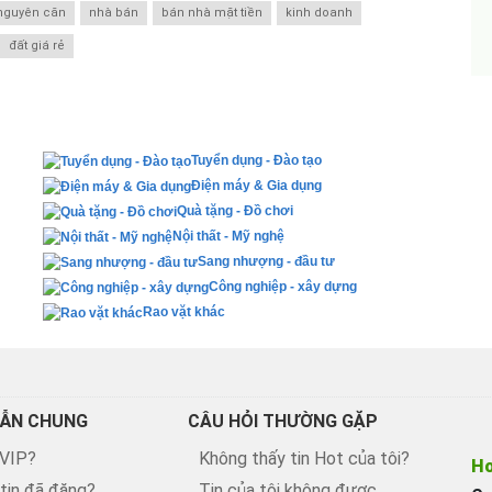
nguyên căn
nhà bán
bán nhà mặt tiền
kinh doanh
đất giá rẻ
Tuyển dụng - Đào tạo
Điện máy & Gia dụng
Quà tặng - Đồ chơi
Nội thất - Mỹ nghệ
Sang nhượng - đầu tư
Công nghiệp - xây dựng
Rao vặt khác
ẪN CHUNG
CÂU HỎI THƯỜNG GẶP
 VIP?
Không thấy tin Hot của tôi?
Ho
 tin đã đăng?
Tin của tôi không được