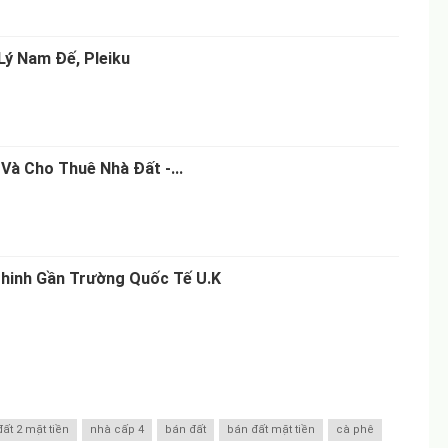
Lý Nam Đế, Pleiku
Và Cho Thuê Nhà Đất -...
hinh Gần Trường Quốc Tế U.K
đất 2 mặt tiền
nhà cấp 4
bán đất
bán đất mặt tiền
cà phê