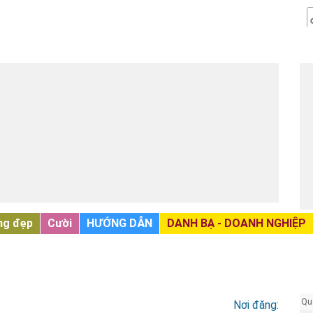
ng đẹp
Cười
HƯỚNG DẪN
DANH BẠ - DOANH NGHIỆP
Qu
Nơi đăng: