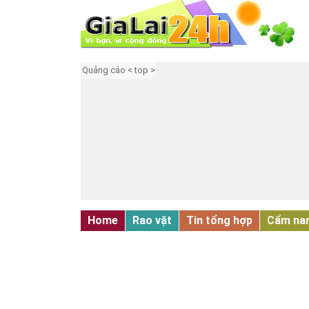
Quảng cáo < top >
Home
Rao vặt
Tin tổng hợp
Cẩm na
NHÀ ĐẤT - MẶT BẰNG