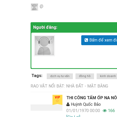
@
Người đăng:
Bấm để xem điệ
Tags:
dịch vụ tư vấn
đồng hồ
kinh doanh
RAO VẶT NỔI BẬT: NHÀ ĐẤT - MẶT BẰNG
THI CÔNG TẤM ỐP NA NÔ
VIP
Huỳnh Quốc Bảo
01/01/1970 00:00
166