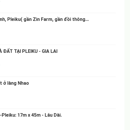
0
ênh, Pleiku( gần Zin Farm, gần đồi thông...
 ĐẤT TẠI PLEIKU - GIA LAI
9
t ở làng Nhao
2
Pleiku: 17m x 45m - Lâu Dài.