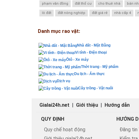
phạm văn đồng
đất thổ cư
cho thuê nhà
bán nh
lô đất
đất nông nghiệp
đất giá rẻ
nhà cấp 4
Danh mục rao vặt:
Nhà đất - Mặt Bằng
Vi tính - Điện thoại
Ôtô - Xe máy
Thời trang - Mỹ phẩm
Du lịch - Ẩm thực
Dịch vụ
Cây trồng - Vật nuôi
Gialai24h.net
|
Giới thiệu
|
Hướng dẫn
QUY ĐỊNH
HƯỚNG D
Quy chế hoạt động
Đăng tin
Giới thiệu gialai24h.net
Kiểm tra