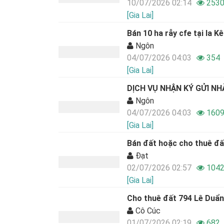
10/07/2026 02:14
253
[Gia Lai]
Bán 10 ha rẫy cfe tại Ia K
Ngôn
04/07/2026 04:03
354
[Gia Lai]
DỊCH VỤ NHẬN KÝ GỬI NHÀ
Ngôn
04/07/2026 04:03
160
[Gia Lai]
Bán đất hoặc cho thuê đấ
Đạt
02/07/2026 02:57
104
[Gia Lai]
Cho thuê đất 794 Lê Duẩn-
Cô Cúc
01/07/2026 02:19
682