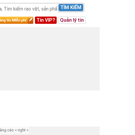
TÌM KIẾM
Tin VIP?
Quản lý tin
ảng cáo < right >