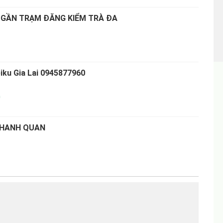
 GẦN TRẠM ĐĂNG KIỂM TRÀ ĐA
iku Gia Lai 0945877960
0
THANH QUAN