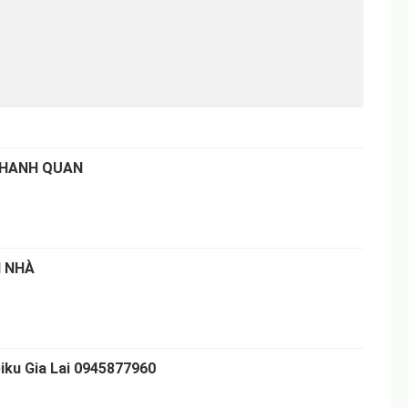
THANH QUAN
I NHÀ
8
iku Gia Lai 0945877960