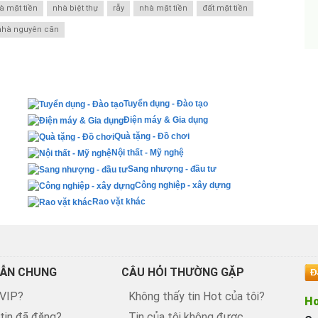
à mặt tiền
nhà biệt thự
rẫy
nhà mặt tiền
đất mặt tiền
nhà nguyên căn
Tuyển dụng - Đào tạo
Điện máy & Gia dụng
Quà tặng - Đồ chơi
Nội thất - Mỹ nghệ
Sang nhượng - đầu tư
Công nghiệp - xây dựng
Rao vặt khác
ẪN CHUNG
CÂU HỎI THƯỜNG GẶP
 VIP?
Không thấy tin Hot của tôi?
Ho
 tin đã đăng?
Tin của tôi không được