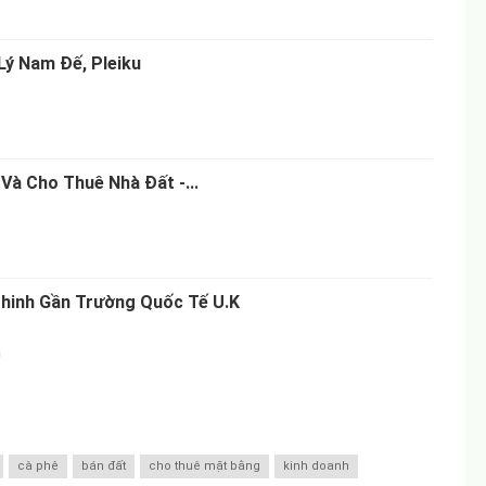
Lý Nam Đế, Pleiku
Và Cho Thuê Nhà Đất -...
hinh Gần Trường Quốc Tế U.K
0
cà phê
bán đất
cho thuê mặt bằng
kinh doanh