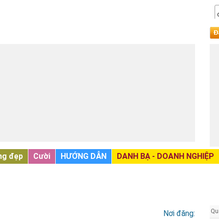
ng đẹp
Cười
HƯỚNG DẪN
DANH BẠ - DOANH NGHIỆP
Qu
Nơi đăng: