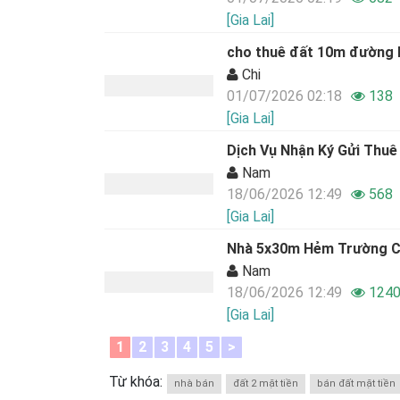
[Gia Lai]
cho thuê đất 10m đường 
Chi
01/07/2026 02:18
138
[Gia Lai]
Dịch Vụ Nhận Ký Gửi Thuê 
Nam
18/06/2026 12:49
568
[Gia Lai]
Nhà 5x30m Hẻm Trường C
Nam
18/06/2026 12:49
124
[Gia Lai]
1
2
3
4
5
>
Từ khóa:
nhà bán
đất 2 mặt tiền
bán đất mặt tiền