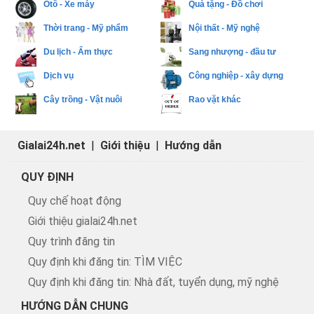
Ôtô - Xe máy
Quà tặng - Đồ chơi
Thời trang - Mỹ phẩm
Nội thất - Mỹ nghệ
Du lịch - Ẩm thực
Sang nhượng - đầu tư
Dịch vụ
Công nghiệp - xây dựng
Cây trồng - Vật nuôi
Rao vặt khác
Gialai24h.net
|
Giới thiệu
|
Hướng dẫn
QUY ĐỊNH
Quy chế hoạt động
Giới thiệu gialai24h.net
Quy trình đăng tin
Quy định khi đăng tin: TÌM VIỆC
Quy định khi đăng tin: Nhà đất, tuyển dụng, mỹ nghệ
HƯỚNG DẪN CHUNG