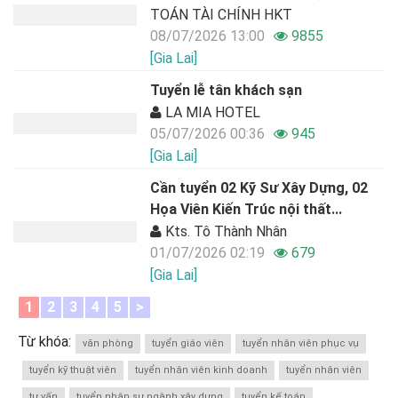
TOÁN TÀI CHÍNH HKT
08/07/2026 13:00
9855
[Gia Lai]
Tuyển lễ tân khách sạn
LA MIA HOTEL
05/07/2026 00:36
945
[Gia Lai]
Cần tuyển 02 Kỹ Sư Xây Dựng, 02
Họa Viên Kiến Trúc nội thất...
Kts. Tô Thành Nhân
01/07/2026 02:19
679
[Gia Lai]
1
2
3
4
5
>
Từ khóa:
văn phòng
tuyển giáo viên
tuyển nhân viên phục vụ
tuyển kỹ thuật viên
tuyển nhân viên kinh doanh
tuyển nhân viên
tư vấn
tuyển nhân sự ngành xây dựng
tuyển kế toán