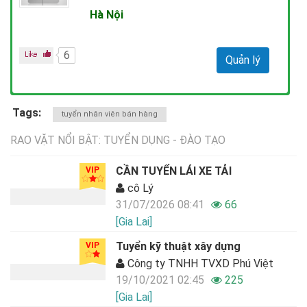
Hà Nội
6
Quản lý
Tags:
tuyển nhân viên bán hàng
RAO VẶT NỔI BẬT: TUYỂN DỤNG - ĐÀO TẠO
CẦN TUYỂN LÁI XE TẢI
VIP
cô Lý
31/07/2026 08:41
66
[Gia Lai]
Tuyển kỹ thuật xây dựng
VIP
Công ty TNHH TVXD Phú Việt
19/10/2021 02:45
225
[Gia Lai]