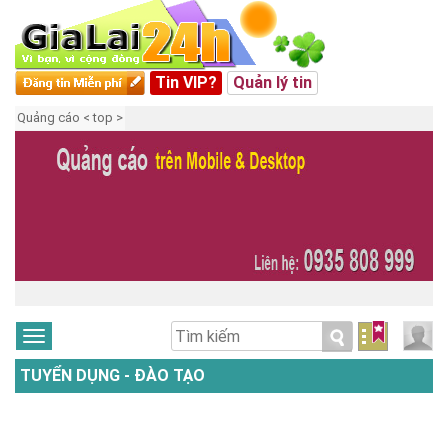
Tin VIP?
Quản lý tin
Quảng cáo < top >
TUYỂN DỤNG - ĐÀO TẠO