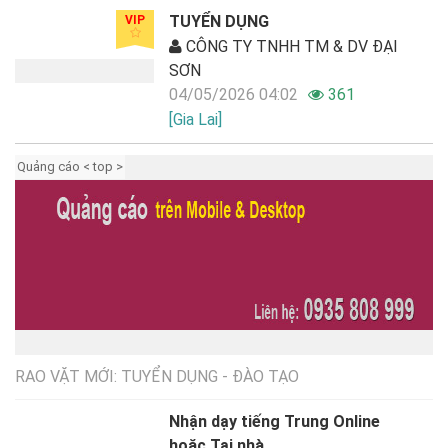
TUYỂN DỤNG
VIP
CÔNG TY TNHH TM & DV ĐẠI
SƠN
04/05/2026 04:02
361
[Gia Lai]
Quảng cáo < top >
RAO VẶT MỚI: TUYỂN DỤNG - ĐÀO TẠO
Nhận dạy tiếng Trung Online
hoặc Tại nhà