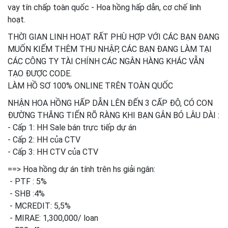
vay tín chấp toàn quốc - Hoa hồng hấp dẫn, cơ chế linh
hoạt.
THỜI GIAN LINH HOẠT RẤT PHÙ HỢP VỚI CÁC BẠN ĐANG
MUỐN KIẾM THÊM THU NHẬP, CÁC BẠN ĐANG LÀM TẠI
CÁC CÔNG TY TÀI CHÍNH CÁC NGÂN HÀNG KHÁC VẪN
TẠO ĐƯỢC CODE.
LÀM HỒ SƠ 100% ONLINE TRÊN TOÀN QUỐC
NHẬN HOA HỒNG HẤP DẪN LÊN ĐẾN 3 CẤP ĐỘ, CÓ CON
ĐƯỜNG THĂNG TIẾN RÕ RÀNG KHI BẠN GẮN BÓ LÂU DÀI :
- Cấp 1: HH Sale bán trực tiếp dự án
- Cấp 2: HH của CTV
- Cấp 3: HH CTV của CTV
==> Hoa hồng dự án tính trên hs giải ngân:
- PTF : 5%
- SHB :4%
- MCREDIT: 5,5%
- MIRAE: 1,300,000/ loan