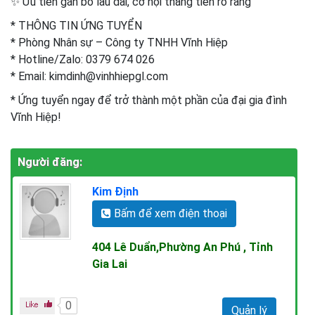
✨ Ưu tiên gắn bó lâu dài, cơ hội thăng tiến rõ ràng
* THÔNG TIN ỨNG TUYỂN
* Phòng Nhân sự – Công ty TNHH Vĩnh Hiệp
* Hotline/Zalo: 0379 674 026
* Email: kimdinh@vinhhiepgl.com
* Ứng tuyển ngay để trở thành một phần của đại gia đình
Vĩnh Hiệp!
Người đăng:
Kim Định
Bấm để xem điện thoại
404 Lê Duẩn,Phường An Phú , Tỉnh
Gia Lai
0
Quản lý