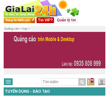
Tin VIP?
Quản lý tin
Quảng cáo < top >
TUYỂN DỤNG - ĐÀO TẠO