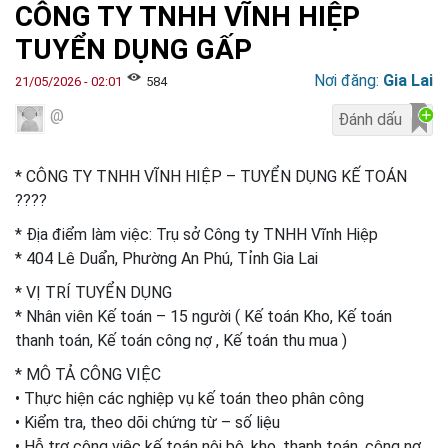
CÔNG TY TNHH VĨNH HIỆP
TUYỂN DỤNG GẤP
Nơi đăng:
Gia Lai
21/05/2026 - 02:01
584
@
* CÔNG TY TNHH VĨNH HIỆP – TUYỂN DỤNG KẾ TOÁN
????
* Địa điểm làm việc: Trụ sở Công ty TNHH Vĩnh Hiệp
* 404 Lê Duẩn, Phường An Phú, Tỉnh Gia Lai
* VỊ TRÍ TUYỂN DỤNG
* Nhân viên Kế toán – 15 người ( Kế toán Kho, Kế toán
thanh toán, Kế toán công nợ , Kế toán thu mua )
* MÔ TẢ CÔNG VIỆC
• Thực hiện các nghiệp vụ kế toán theo phân công
• Kiểm tra, theo dõi chứng từ – số liệu
• Hỗ trợ công việc kế toán nội bộ, kho, thanh toán, công nợ…