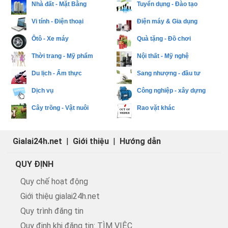
Nhà đất - Mặt Bằng
Tuyển dụng - Đào tạo
Vi tính - Điện thoại
Điện máy & Gia dụng
Ôtô - Xe máy
Quà tặng - Đồ chơi
Thời trang - Mỹ phẩm
Nội thất - Mỹ nghệ
Du lịch - Ẩm thực
Sang nhượng - đầu tư
Dịch vụ
Công nghiệp - xây dựng
Cây trồng - Vật nuôi
Rao vặt khác
Gialai24h.net
|
Giới thiệu
|
Hướng dẫn
QUY ĐỊNH
Quy chế hoạt động
Giới thiệu gialai24h.net
Quy trình đăng tin
Quy định khi đăng tin: TÌM VIỆC