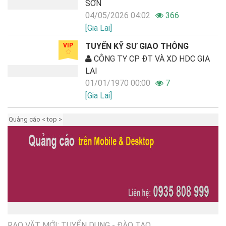
SƠN
04/05/2026 04:02
366
[Gia Lai]
TUYỂN KỸ SƯ GIAO THÔNG
VIP
CÔNG TY CP ĐT VÀ XD HDC GIA
LAI
01/01/1970 00:00
7
[Gia Lai]
Quảng cáo < top >
RAO VẶT MỚI: TUYỂN DỤNG - ĐÀO TẠO