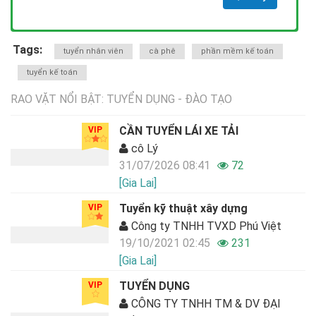
Tags:
tuyển nhân viên
cà phê
phần mềm kế toán
tuyển kế toán
RAO VẶT NỔI BẬT: TUYỂN DỤNG - ĐÀO TẠO
CẦN TUYỂN LÁI XE TẢI
VIP
cô Lý
31/07/2026 08:41
72
[Gia Lai]
Tuyển kỹ thuật xây dựng
VIP
Công ty TNHH TVXD Phú Việt
19/10/2021 02:45
231
[Gia Lai]
TUYỂN DỤNG
VIP
CÔNG TY TNHH TM & DV ĐẠI