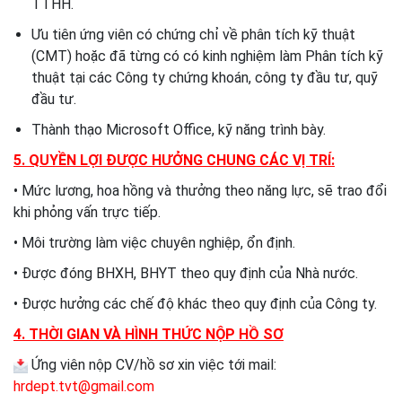
TTHH.
Ưu tiên ứng viên có chứng chỉ về phân tích kỹ thuật
(CMT) hoặc đã từng có có kinh nghiệm làm Phân tích kỹ
thuật tại các Công ty chứng khoán, công ty đầu tư, quỹ
đầu tư.
Thành thạo Microsoft Office, kỹ năng trình bày.
5. QUYỀN LỢI ĐƯỢC HƯỞNG CHUNG CÁC VỊ TRÍ:
• Mức lương, hoa hồng và thưởng theo năng lực, sẽ trao đổi
khi phỏng vấn trực tiếp.
• Môi trường làm việc chuyên nghiệp, ổn định.
• Được đóng BHXH, BHYT theo quy định của Nhà nước.
• Được hưởng các chế độ khác theo quy định của Công ty.
4. THỜI GIAN VÀ HÌNH THỨC NỘP HỒ SƠ
Ứng viên nộp CV/hồ sơ xin việc tới mail:
hrdept.tvt@gmail.com