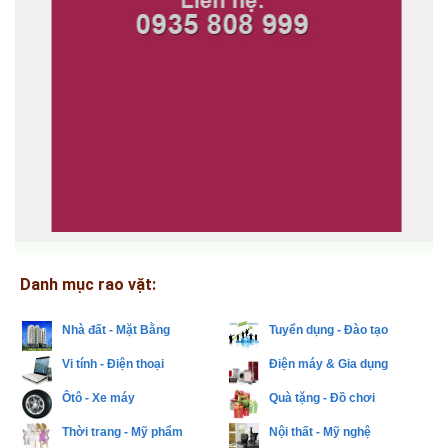
Danh mục rao vặt:
Nhà đất - Mặt Bằng
Tuyển dụng - Đào tạo
Vi tính - Điện thoại
Điện máy & Gia dụng
Ôtô - Xe máy
Quà tặng - Đồ chơi
Thời trang - Mỹ phẩm
Nội thất - Mỹ nghệ