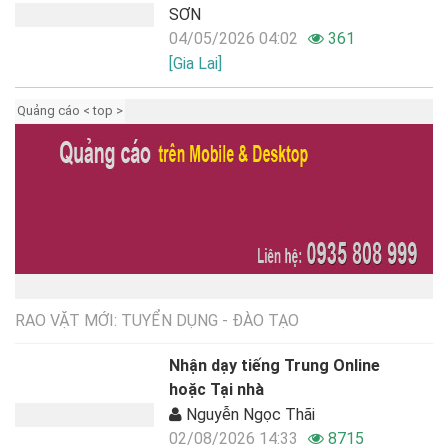
SƠN
04/05/2026 04:02
361
[Gia Lai]
Quảng cáo < top >
RAO VẶT MỚI: TUYỂN DỤNG - ĐÀO TẠO
Nhận dạy tiếng Trung Online
hoặc Tại nhà
Nguyễn Ngọc Thãi
02/08/2026 14:33
8715