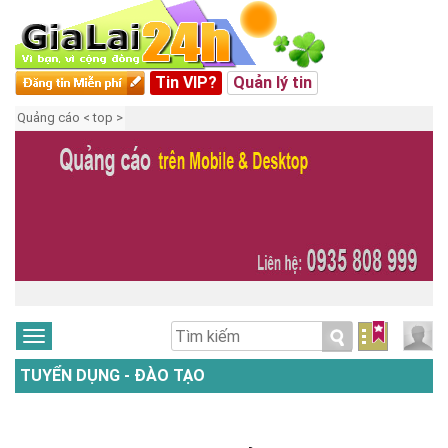
Tin VIP?
Quản lý tin
Quảng cáo < top >
TUYỂN DỤNG - ĐÀO TẠO