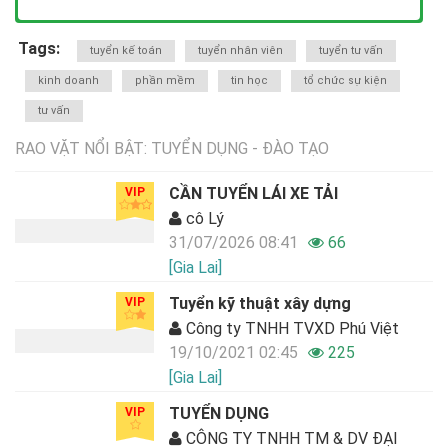
Tags:
tuyển kế toán
tuyển nhân viên
tuyển tư vấn
kinh doanh
phần mềm
tin học
tổ chức sự kiện
tư vấn
RAO VẶT NỔI BẬT: TUYỂN DỤNG - ĐÀO TẠO
CẦN TUYỂN LÁI XE TẢI
VIP
cô Lý
31/07/2026 08:41
66
[Gia Lai]
Tuyển kỹ thuật xây dựng
VIP
Công ty TNHH TVXD Phú Việt
19/10/2021 02:45
225
[Gia Lai]
TUYỂN DỤNG
VIP
CÔNG TY TNHH TM & DV ĐẠI