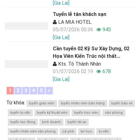
[Gia Lai]
Tuyển lễ tân khách sạn
LA MIA HOTEL
05/07/2026 00:36
945
[Gia Lai]
Cần tuyển 02 Kỹ Sư Xây Dựng, 02
Họa Viên Kiến Trúc nội thất...
Kts. Tô Thành Nhân
01/07/2026 02:19
678
[Gia Lai]
1
2
3
4
5
>
Từ khóa:
tuyển giáo viên
tuyển nhân viên bán hàng
tuyển bảo vệ
tuyển tư vấn
tuyển kỹ thuật viên
tuyển học viên
văn phòng
tuyển lao động
kinh doanh
tuyển lái xe
tuyển nhân viên văn phòng
cà phê
tin học
tư vấn