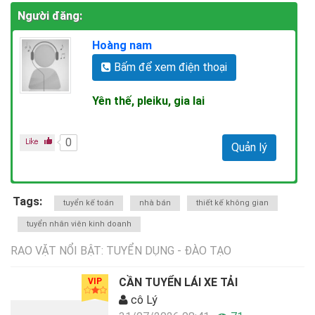
Người đăng:
Hoàng nam
Bấm để xem điện thoại
Yên thế, pleiku, gia lai
0
Quản lý
Tags:
tuyển kế toán
nhà bán
thiết kế không gian
tuyển nhân viên kinh doanh
RAO VẶT NỔI BẬT: TUYỂN DỤNG - ĐÀO TẠO
CẦN TUYỂN LÁI XE TẢI
VIP
cô Lý