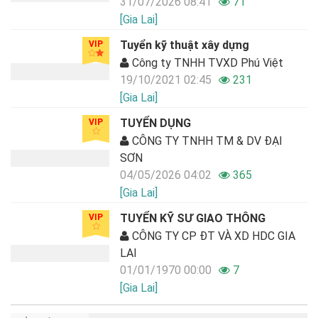
31/07/2026 08:41
71
[Gia Lai]
Tuyển kỹ thuật xây dựng
VIP
Công ty TNHH TVXD Phú Việt
19/10/2021 02:45
231
[Gia Lai]
TUYỂN DỤNG
VIP
CÔNG TY TNHH TM & DV ĐẠI
SƠN
04/05/2026 04:02
365
[Gia Lai]
TUYỂN KỸ SƯ GIAO THÔNG
VIP
CÔNG TY CP ĐT VÀ XD HDC GIA
LAI
01/01/1970 00:00
7
[Gia Lai]