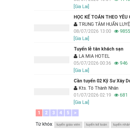
[Gia Lai]
HỌC KẾ TOÁN THEO YÊU
TRUNG TÂM HUẤN LUYỆN
08/07/2026 13:00
985
[Gia Lai]
Tuyển lễ tân khách sạn
LA MIA HOTEL
05/07/2026 00:36
946
[Gia Lai]
Cần tuyển 02 Kỹ Sư Xây Dự
Kts. Tô Thành Nhân
01/07/2026 02:19
681
[Gia Lai]
1
2
3
4
5
>
Từ khóa:
tuyển giáo viên
tuyển kế toán
tuyển nhâ