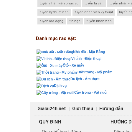
tuyển nhân viên phục vụ
tuyển tư vấn
tuyển nhân vi
tuyển kỹ thuật viên
tuyển nhân viên kỹ thuật
tuyển h
tuyển lao động
tin học
tuyển nhân viên
Danh mục rao vặt:
Nhà đất - Mặt Bằng
Vi tính - Điện thoại
Ôtô - Xe máy
Thời trang - Mỹ phẩm
Du lịch - Ẩm thực
Dịch vụ
Cây trồng - Vật nuôi
Gialai24h.net
|
Giới thiệu
|
Hướng dẫn
QUY ĐỊNH
HƯỚNG D
Quy chế hoạt động
Đăng tin