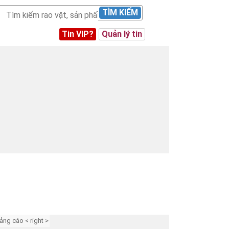
TÌM KIẾM
Tin VIP?
Quản lý tin
ảng cáo < right >