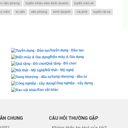
ên văn phòng
tuyển nhân viên kinh doanh
tuyển bảo vệ
ọc viên
tư vấn
văn phòng
kinh doanh
cà phê
tuyển lái xe
Tuyển dụng - Đào tạo
Điện máy & Gia dụng
Quà tặng - Đồ chơi
Nội thất - Mỹ nghệ
Sang nhượng - đầu tư
Công nghiệp - xây dựng
Rao vặt khác
ẪN CHUNG
CÂU HỎI THƯỜNG GẶP
 VIP?
Không thấy tin Hot của tôi?