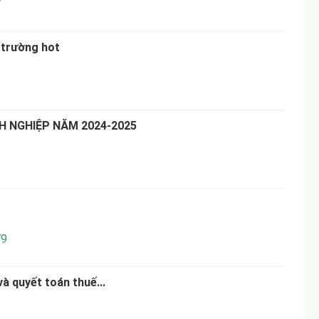
7
 trường hot
3
 NGHIỆP NĂM 2024-2025
1
9
và quyết toán thuế...
3