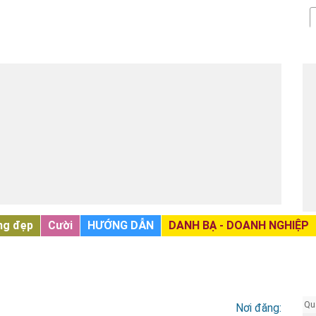
ng đẹp
Cười
HƯỚNG DẪN
DANH BẠ - DOANH NGHIỆP
Qu
Nơi đăng: