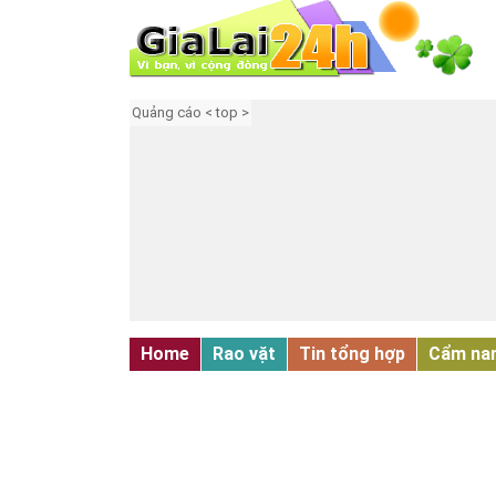
Quảng cáo < top >
Home
Rao vặt
Tin tổng hợp
Cẩm na
TUYỂN DỤNG - ĐÀO TẠO