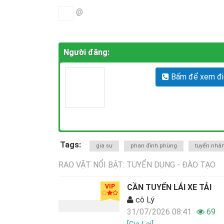
@
Người đăng:
Bấm để xem điệ
Tags:
gia sư
phan đình phùng
tuyển nhân
RAO VẶT NỔI BẬT: TUYỂN DỤNG - ĐÀO TẠO
CẦN TUYỂN LÁI XE TẢI
VIP
cô Lý
31/07/2026 08:41
69