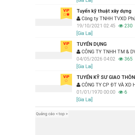
[Gia Lai]
Tuyển kỹ thuật xây dựng
VIP
Công ty TNHH TVXD Phú
19/10/2021 02:45
230
[Gia Lai]
TUYỂN DỤNG
VIP
CÔNG TY TNHH TM & DV
04/05/2026 04:02
365
[Gia Lai]
TUYỂN KỸ SƯ GIAO THÔ
VIP
CÔNG TY CP ĐT VÀ XD H
01/01/1970 00:00
6
[Gia Lai]
Quảng cáo < top >