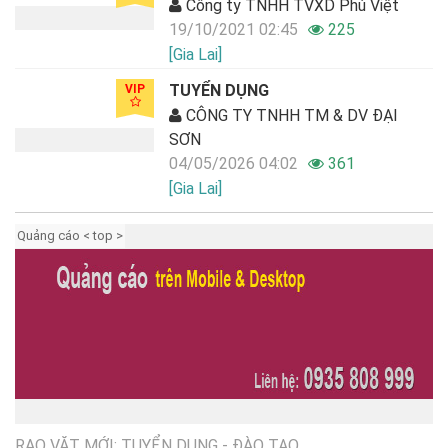
Công ty TNHH TVXD Phú Việt
19/10/2021 02:45
225
[Gia Lai]
TUYỂN DỤNG
VIP
CÔNG TY TNHH TM & DV ĐẠI
SƠN
04/05/2026 04:02
361
[Gia Lai]
Quảng cáo < top >
RAO VẶT MỚI: TUYỂN DỤNG - ĐÀO TẠO