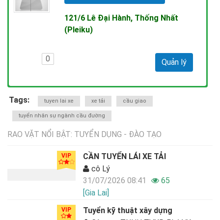
121/6 Lê Đại Hành, Thống Nhất
(Pleiku)
0
Quản lý
Tags:
tuyen lai xe
xe tải
cầu giao
tuyển nhân sự ngành cầu đường
RAO VẶT NỔI BẬT: TUYỂN DỤNG - ĐÀO TẠO
CẦN TUYỂN LÁI XE TẢI
VIP
cô Lý
31/07/2026 08:41
65
[Gia Lai]
Tuyển kỹ thuật xây dựng
VIP