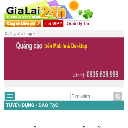
Tin VIP?
Quản lý tin
Quảng cáo < top >
TUYỂN DỤNG - ĐÀO TẠO