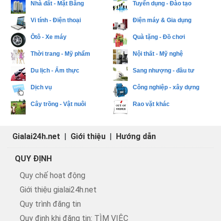
Nhà đất - Mặt Bằng
Tuyển dụng - Đào tạo
Vi tính - Điện thoại
Điện máy & Gia dụng
Ôtô - Xe máy
Quà tặng - Đồ chơi
Thời trang - Mỹ phẩm
Nội thất - Mỹ nghệ
Du lịch - Ẩm thực
Sang nhượng - đầu tư
Dịch vụ
Công nghiệp - xây dựng
Cây trồng - Vật nuôi
Rao vặt khác
Gialai24h.net
|
Giới thiệu
|
Hướng dẫn
QUY ĐỊNH
Quy chế hoạt động
Giới thiệu gialai24h.net
Quy trình đăng tin
Quy định khi đăng tin: TÌM VIỆC