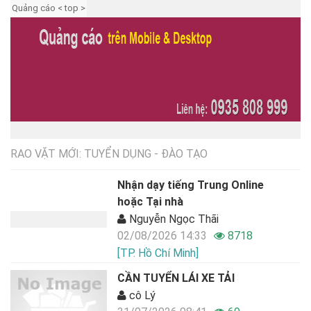
Quảng cáo < top >
RAO VẶT MỚI: TUYỂN DỤNG - ĐÀO TẠO
Nhận dạy tiếng Trung Online
hoặc Tại nhà
Nguyễn Ngọc Thãi
02/08/2026 14:33
8718
[TP. Hồ Chí Minh]
CẦN TUYỂN LÁI XE TẢI
cô Lý