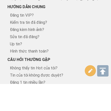
HƯỚNG DẪN CHUNG
Đăng tin VIP?
Kiểm tra tin đã đăng?
Đăng kèm hình ảnh?
Sửa tin đã đăng?
Up tin?
Hình thức thanh toán?
CÂU HỎI THƯỜNG GẶP
Không thấy tin Hot của tôi?
Tin của tôi không được duyệt?
Đăng 1 tin nhiều lần?
Sàn GD Thương mại điện tử:
Tin VIP?
Quản lý tin
Người đăng:
CTY TNHH... - Bấm...