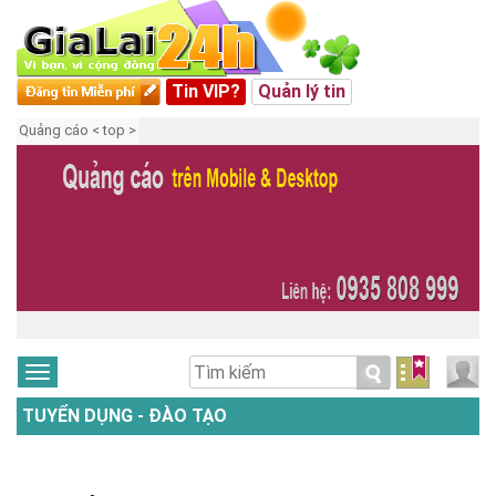
Tin VIP?
Quản lý tin
Quảng cáo < top >
TUYỂN DỤNG - ĐÀO TẠO