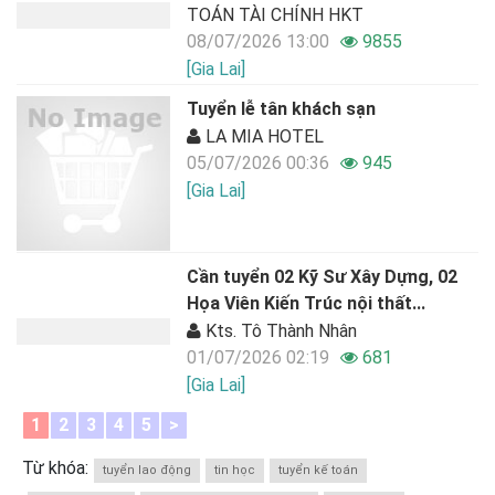
TOÁN TÀI CHÍNH HKT
08/07/2026 13:00
9855
[Gia Lai]
Tuyển lễ tân khách sạn
LA MIA HOTEL
05/07/2026 00:36
945
[Gia Lai]
Cần tuyển 02 Kỹ Sư Xây Dựng, 02
Họa Viên Kiến Trúc nội thất...
Kts. Tô Thành Nhân
01/07/2026 02:19
681
[Gia Lai]
1
2
3
4
5
>
Từ khóa:
tuyển lao động
tin học
tuyển kế toán