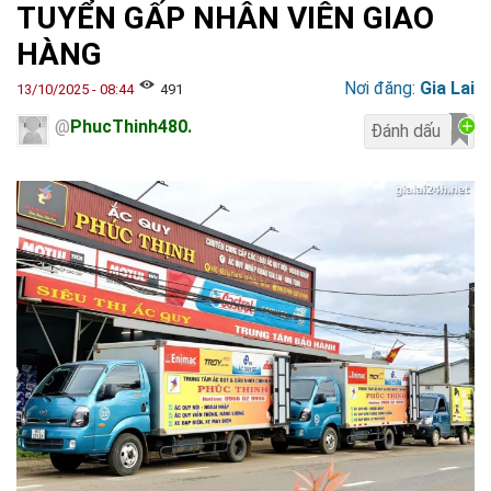
TUYỂN GẤP NHÂN VIÊN GIAO
HÀNG
Nơi đăng:
Gia Lai
13/10/2025 - 08:44
491
@
PhucThinh480.