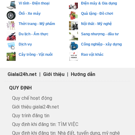
Vi tính - Điện thoại
Điện máy & Gia dụng
Ôtô - Xe máy
Quà tặng - Đồ chơi
Thời trang - Mỹ phẩm
Nội thất - Mỹ nghệ
Du lịch - Ẩm thực
Sang nhượng - đầu tư
Dịch vụ
Công nghiệp - xây dựng
Cây trồng - Vật nuôi
Rao vặt khác
Gialai24h.net
|
Giới thiệu
|
Hướng dẫn
QUY ĐỊNH
Quy chế hoạt động
Giới thiệu gialai24h.net
Quy trình đăng tin
Quy định khi đăng tin: TÌM VIỆC
Quy định khi đăng tin: Nhà đất, tuyển dụng, mỹ nghệ