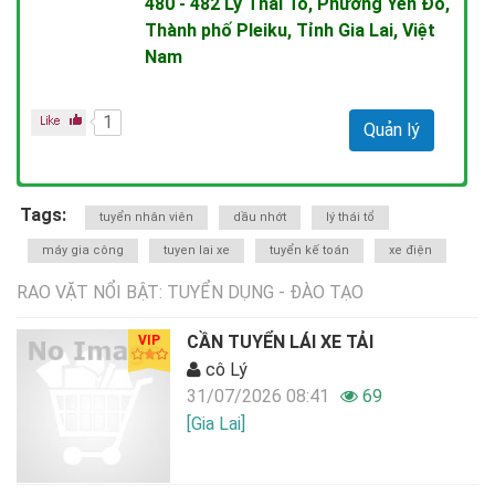
480 - 482 Lý Thái Tổ, Phường Yên Đỗ,
Thành phố Pleiku, Tỉnh Gia Lai, Việt
Nam
1
Quản lý
Tags:
tuyển nhân viên
dầu nhớt
lý thái tổ
máy gia công
tuyen lai xe
tuyển kế toán
xe điện
RAO VẶT NỔI BẬT: TUYỂN DỤNG - ĐÀO TẠO
CẦN TUYỂN LÁI XE TẢI
VIP
cô Lý
31/07/2026 08:41
69
[Gia Lai]