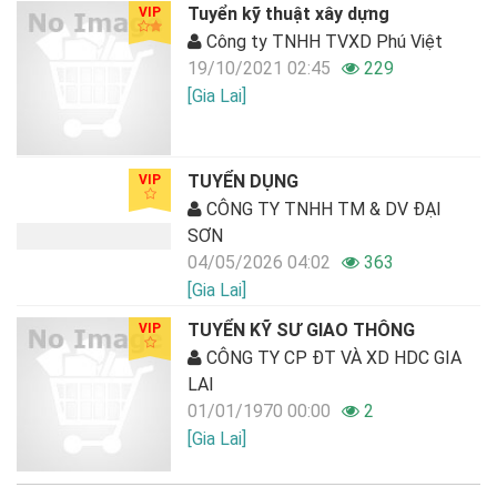
Tuyển kỹ thuật xây dựng
VIP
Công ty TNHH TVXD Phú Việt
19/10/2021 02:45
229
[Gia Lai]
TUYỂN DỤNG
VIP
CÔNG TY TNHH TM & DV ĐẠI
SƠN
04/05/2026 04:02
363
[Gia Lai]
TUYỂN KỸ SƯ GIAO THÔNG
VIP
CÔNG TY CP ĐT VÀ XD HDC GIA
LAI
01/01/1970 00:00
2
[Gia Lai]