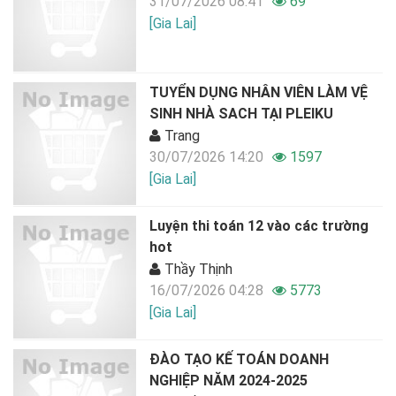
31/07/2026 08:41
69
[Gia Lai]
TUYỂN DỤNG NHÂN VIÊN LÀM VỆ
SINH NHÀ SACH TẠI PLEIKU
Trang
30/07/2026 14:20
1597
[Gia Lai]
Luyện thi toán 12 vào các trường
hot
Thầy Thịnh
16/07/2026 04:28
5773
[Gia Lai]
ĐÀO TẠO KẾ TOÁN DOANH
NGHIỆP NĂM 2024-2025